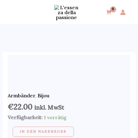
Zum
Inhalt
springen
Kinderarmband
Silber
Menge
Armbänder
,
Bijou
€
22.00
inkl. MwSt
Verfügbarkeit:
1 vorrätig
IN DEN WARENKORB