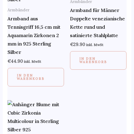
Armbänder
Armbänder
Armband für Männer
Armband aus
Doppelte venezianische
Tennisgriff 16,5 cm mit
Kette rund und
Aquamarin Zirkonen 2
satinierte Stahlplatte
mm in 925 Sterling
€
29.90
inkl. MwSt
Silber
IN DEN
€
44.90
inkl. MwSt
WARENKORB
IN DEN
WARENKORB