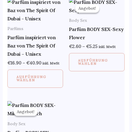
Preisspanne:
Preisspanne:
Dieses
Di
€16.90
€2.60
Angebot!
Angebot!
Produkt
Pr
bis
bis
€40.90
€5.25
weist
wei
Body Sex
mehrere
me
Parfüms
Parfüm BODY SEX-Sexy
Varianten
Var
Parfüm inspiriert von
Flower
auf.
auf
Baz von The Spirit Of
€
2.60
–
€
5.25
inkl. MwSt
Die
Di
Dubai – Unisex
Optionen
Op
AUSFÜHRUNG
€
16.90
–
€
40.90
inkl. MwSt
WÄHLEN
können
kö
auf
auf
AUSFÜHRUNG
WÄHLEN
der
de
Produktseite
Pro
gewählt
ge
Preisspanne:
Dieses
werden
we
€2.60
Angebot!
Angebot!
Produkt
bis
€5.25
weist
Body Sex
mehrere