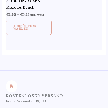
Parfüm BODY SEX-
Varianten
Mikonos Beach
auf.
€
2.60
–
€
5.25
inkl. MwSt
Die
Optionen
AUSFÜHRUNG
WÄHLEN
können
auf
der
Produktseite
gewählt
werden
KOSTENLOSER VERSAND
Gratis-Versand ab 49,90 €