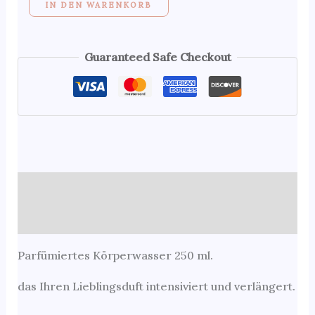
IN DEN WARENKORB
Armani
Menge
Guaranteed Safe Checkout
Beschreibung
Zusätzliche Informationen
Parfümiertes Körperwasser 250 ml.
das Ihren Lieblingsduft intensiviert und verlängert.