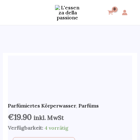
Zum
Inhalt
springen
Parfümiertes
Körperwasser
mit
dem
inspirierten
Duft
Parfümiertes Körperwasser
,
Parfüms
von
€
19.90
inkl. MwSt
Si
Verfügbarkeit:
4 vorrätig
Intense
von