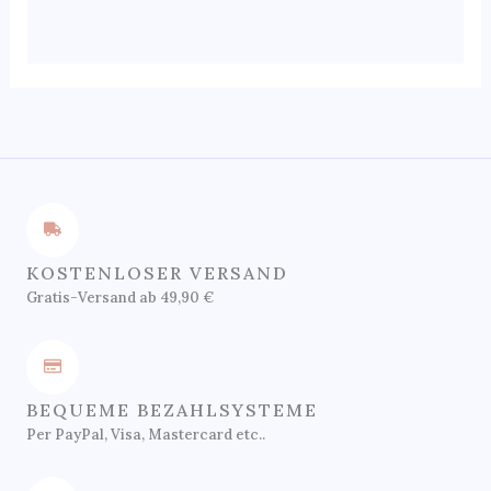
auf
der
Produktseite
gewählt
werden
KOSTENLOSER VERSAND
Gratis-Versand ab 49,90 €
BEQUEME BEZAHLSYSTEME
Per PayPal, Visa, Mastercard etc..