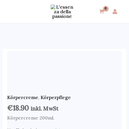
Zum
Inhalt
springen
Parfümierte
Körpercreme
mit
dem
inspirierten
Duft
Körpercreme
,
Körperpflege
von
€
18.90
inkl. MwSt
Black
Körpercreme 200ml.
Opium
von