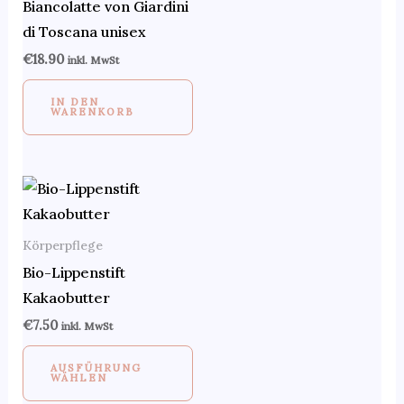
Biancolatte von Giardini
di Toscana unisex
€
18.90
inkl. MwSt
IN DEN
WARENKORB
Dieses
Produkt
weist
Körperpflege
mehrere
Bio-Lippenstift
Varianten
Kakaobutter
auf.
€
7.50
inkl. MwSt
Die
Optionen
AUSFÜHRUNG
WÄHLEN
können