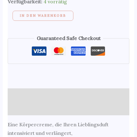
Verfügbarkeit:
4 vorrätig
Yves
Saint
IN DEN WARENKORB
Laurent
Menge
Guaranteed Safe Checkout
Beschreibung
Zusätzliche Informationen
Eine Körpercreme, die Ihren Lieblingsduft
intensiviert und verlängert,