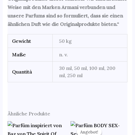
Weise mit den Marken Armani verbunden und
unsere Parfums sind so formuliert, dass sie einen
ähnlichen Duft wie die Originalprodukte bieten.“
Gewicht
50 kg
Maße
n. v.
30 ml, 50 ml, 100 ml, 200
Quantità
ml, 250 ml
Ähnliche Produkte
Preisspanne:
Preisspanne:
Dieses
Di
€16.90
€2.60
Angebot!
Angebot!
Produkt
Pr
bis
bis