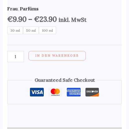
Frau
,
Parfüms
€
9.90
–
€
23.90
inkl. MwSt
30 ml
50 ml
100 ml
IN DEN WARENKORB
Guaranteed Safe Checkout