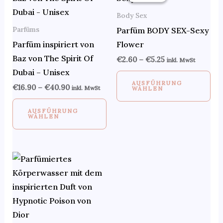
€40.90
€5.25
weist
wei
Body Sex
mehrere
me
Parfüms
Parfüm BODY SEX-Sexy
Varianten
Var
Parfüm inspiriert von
Flower
auf.
auf
Baz von The Spirit Of
€
2.60
–
€
5.25
inkl. MwSt
Die
Di
Dubai – Unisex
Optionen
Op
AUSFÜHRUNG
€
16.90
–
€
40.90
inkl. MwSt
WÄHLEN
können
kö
auf
auf
AUSFÜHRUNG
WÄHLEN
der
de
Produktseite
Pro
gewählt
ge
werden
we