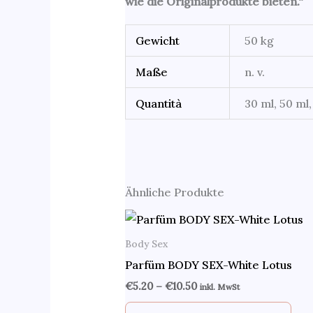
wie die Originalprodukte bieten.“
Gewicht
50 kg
Maße
n. v.
Quantità
30 ml, 50 ml,
Ähnliche Produkte
Body Sex
Parfüm BODY SEX-White Lotus
€
5.20
–
€
10.50
inkl. MwSt