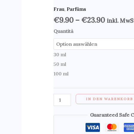
Dior
Die
Die
Die
Frau
,
Parfüms
Menge
Opt
Opt
Opt
kön
kön
kön
€
9.90
–
€
23.90
inkl. MwS
auf
auf
auf
Quantità
der
der
der
Pro
Pro
Pro
gew
gew
gew
30 ml
wer
wer
wer
50 ml
100 ml
IN DEN WARENKORB
Guaranteed Safe 