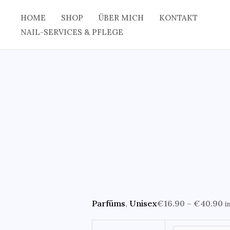
Zum
Parfüm
P
P
HOME
SHOP
ÜBER MICH
KONTAKT
Angebot!
Angebot!
Inhalt
inspiriert
€
NAIL-SERVICES & PFLEGE
springen
von
bi
b
Sadonaso
€
di
Nasomatto
Unisex
(Nischenparfum)
Menge
Parfüms
,
Unisex
€
16.90
–
€
40.90
i