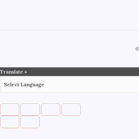
©
Translate »