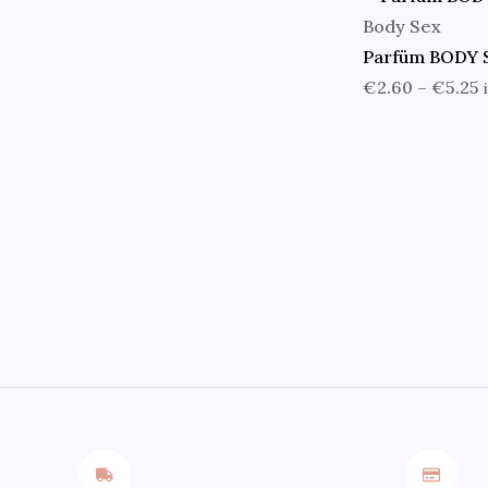
Body Sex
Parfüm BODY 
€
2.60
–
€
5.25