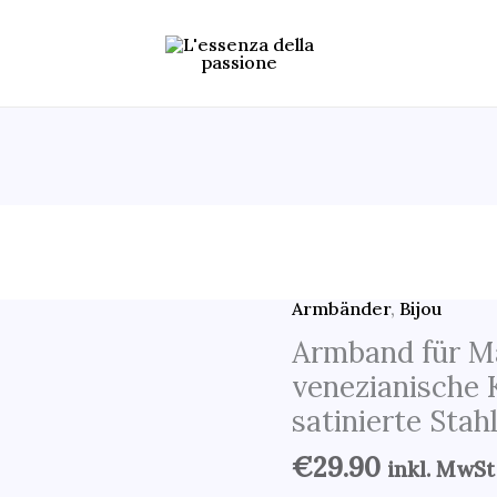
Armbänder
,
Bijou
Armband
für
Armband für M
Männer
venezianische 
Doppelte
satinierte Stah
venezianische
€
29.90
inkl. MwSt
Kette