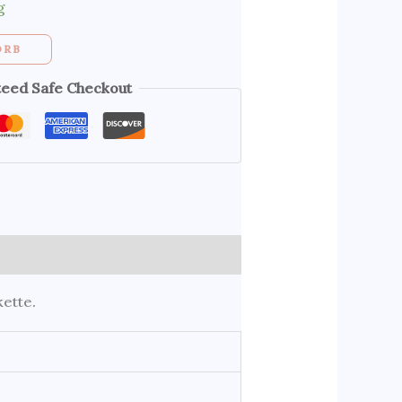
g
ORB
eed Safe Checkout
kette.