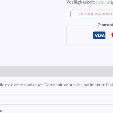
rund
Verfügbarkeit:
1 vorräti
und
IN DEN WARENK
satinierte
Stahlplatte
Guarant
Menge
mationen
Rezensionen (0)
ierter venezianischer Kette mit zentraler, satinierter Pla
cm