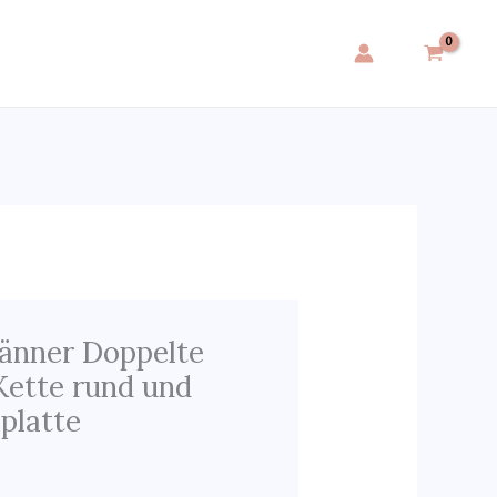
änner Doppelte
Kette rund und
lplatte