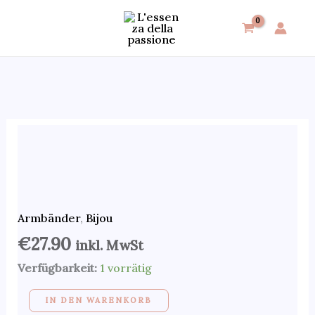
Zum
Inhalt
springen
Armband
für
Männer
aus
Stahl
Armbänder
,
Bijou
Menge
€
27.90
inkl. MwSt
Verfügbarkeit:
1 vorrätig
IN DEN WARENKORB